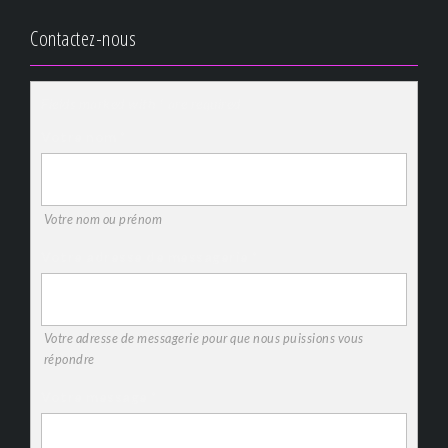
Contactez-nous
Fields marked with * are required
Votre nom
*
Votre nom ou prénom
Votre adresse de messagerie
*
Votre adresse de messagerie pour que nous puissions vous
répondre
Votre message
*