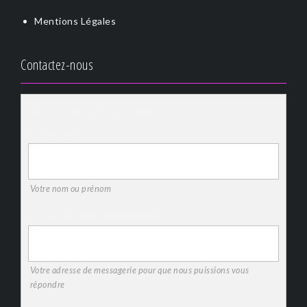
Mentions Légales
Contactez-nous
Fields marked with * are required
Votre nom
*
Votre nom ou prénom
Votre adresse de messagerie
*
Votre adresse de messagerie pour que nous puissions vous
répondre